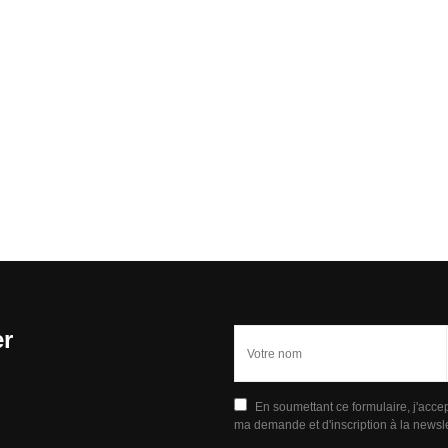
er
En soumettant ce formulaire, j'acce
ma demande et d'inscription à la newsle