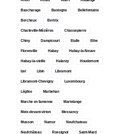
Bascharage
Bastogne
Bellefontaine
Bercheux
Bertrix
Charleville-Mézières
Chassepierre
Chiny
Dampicourt
Etalle
Ethe
Florenville
Habay
Habay-la-Neuve
Habay-la-vieille
Halanzy
Houdemont
Izel
Libin
Libramont
Libramont-Chevigny
Luxembourg
Léglise
Marbehan
Marche en famenne
Martelange
Meix-devant-virton
Messancy
Musson
Namur
Neufchateau
Neufchâteau
Rossignol
Saint-Mard