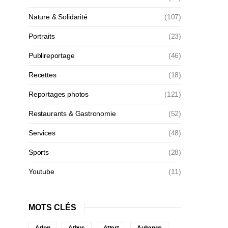
Nature & Solidarité
(107)
Portraits
(23)
Publireportage
(46)
Recettes
(18)
Reportages photos
(121)
Restaurants & Gastronomie
(52)
Services
(48)
Sports
(28)
Youtube
(11)
MOTS CLÉS
Arlon
Athus
Attert
Aubange