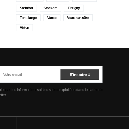
Steinfort
Stockem
Tintigny
Tontelange
Vance
Vaux-sur-sûre
Virton
S'inscrire
pte que les informations saisies soient exploitées dans le cadre de
tter.