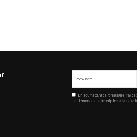
er
En soumettant ce formulaire, j'acce
ma demande et d'inscription à la newsle