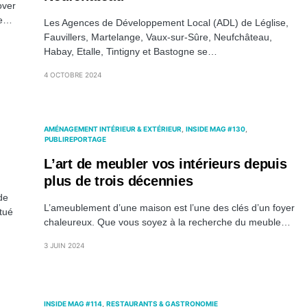
over
ne…
Les Agences de Développement Local (ADL) de Léglise,
Fauvillers, Martelange, Vaux-sur-Sûre, Neufchâteau,
Habay, Etalle, Tintigny et Bastogne se…
4 OCTOBRE 2024
AMÉNAGEMENT INTÉRIEUR & EXTÉRIEUR
INSIDE MAG #130
PUBLIREPORTAGE
L’art de meubler vos intérieurs depuis
plus de trois décennies
de
L’ameublement d’une maison est l’une des clés d’un foyer
tué
chaleureux. Que vous soyez à la recherche du meuble…
3 JUIN 2024
INSIDE MAG #114
RESTAURANTS & GASTRONOMIE