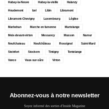
Habay-la-Neuve
Habay-la-vieille
Halanzy
Houdemont
Izel
Libin
Libramont
Libramont-Chevigny
Luxembourg
Léglise
Marbehan
Marche en famenne
Martelange
Meix-devant-virton
Messancy
Musson
Namur
Neufchateau
Neufchâteau
Rossignol
Saint-Mard
Steinfort
Stockem
Tintigny
Tontelange
Vance
Vaux-sur-sûre
Virton
Abonnez-vous à notre newsletter
Soyez informé des sorties d'Inside Magazine