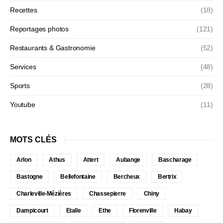
Recettes
(18)
Reportages photos
(121)
Restaurants & Gastronomie
(52)
Services
(48)
Sports
(28)
Youtube
(11)
MOTS CLÉS
Arlon
Athus
Attert
Aubange
Bascharage
Bastogne
Bellefontaine
Bercheux
Bertrix
Charleville-Mézières
Chassepierre
Chiny
Dampicourt
Etalle
Ethe
Florenville
Habay