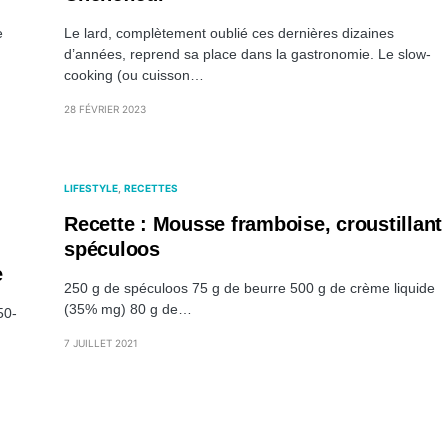
e
Le lard, complètement oublié ces dernières dizaines
d’années, reprend sa place dans la gastronomie. Le slow-
cooking (ou cuisson…
28 FÉVRIER 2023
LIFESTYLE
RECETTES
Recette : Mousse framboise, croustillant
spéculoos
e
250 g de spéculoos 75 g de beurre 500 g de crème liquide
(35% mg) 80 g de…
50-
7 JUILLET 2021