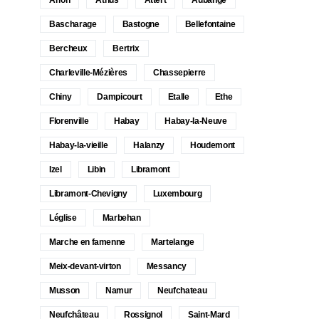
Bascharage
Bastogne
Bellefontaine
Bercheux
Bertrix
Charleville-Mézières
Chassepierre
Chiny
Dampicourt
Etalle
Ethe
Florenville
Habay
Habay-la-Neuve
Habay-la-vieille
Halanzy
Houdemont
Izel
Libin
Libramont
Libramont-Chevigny
Luxembourg
Léglise
Marbehan
Marche en famenne
Martelange
Meix-devant-virton
Messancy
Musson
Namur
Neufchateau
Neufchâteau
Rossignol
Saint-Mard