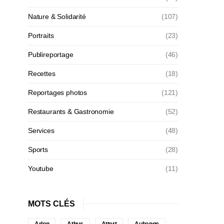
Nature & Solidarité
(107)
Portraits
(23)
Publireportage
(46)
Recettes
(18)
Reportages photos
(121)
Restaurants & Gastronomie
(52)
Services
(48)
Sports
(28)
Youtube
(11)
MOTS CLÉS
Arlon
Athus
Attert
Aubange