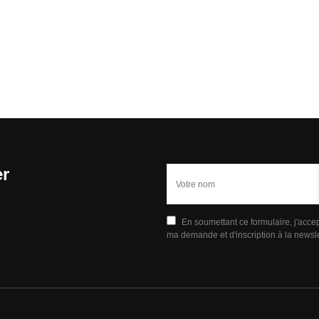
er
En soumettant ce formulaire, j'acce
ma demande et d'inscription à la newsle