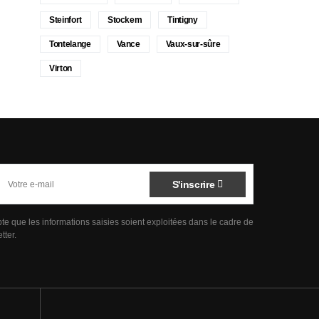
Steinfort
Stockem
Tintigny
Tontelange
Vance
Vaux-sur-sûre
Virton
S'inscrire
pte que les informations saisies soient exploitées dans le cadre de
tter.