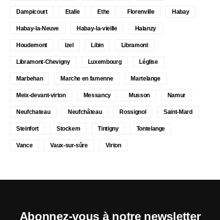
Dampicourt
Etalle
Ethe
Florenville
Habay
Habay-la-Neuve
Habay-la-vieille
Halanzy
Houdemont
Izel
Libin
Libramont
Libramont-Chevigny
Luxembourg
Léglise
Marbehan
Marche en famenne
Martelange
Meix-devant-virton
Messancy
Musson
Namur
Neufchateau
Neufchâteau
Rossignol
Saint-Mard
Steinfort
Stockem
Tintigny
Tontelange
Vance
Vaux-sur-sûre
Virton
Abonnez-vous à notre newsletter