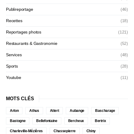
Publireportage
(46)
Recettes
(18)
Reportages photos
(121)
Restaurants & Gastronomie
(52)
Services
(48)
Sports
(28)
Youtube
(11)
MOTS CLÉS
Arlon
Athus
Attert
Aubange
Bascharage
Bastogne
Bellefontaine
Bercheux
Bertrix
Charleville-Mézières
Chassepierre
Chiny