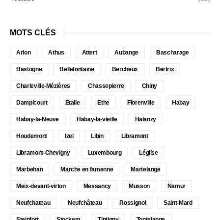
MOTS CLÉS
Arlon
Athus
Attert
Aubange
Bascharage
Bastogne
Bellefontaine
Bercheux
Bertrix
Charleville-Mézières
Chassepierre
Chiny
Dampicourt
Etalle
Ethe
Florenville
Habay
Habay-la-Neuve
Habay-la-vieille
Halanzy
Houdemont
Izel
Libin
Libramont
Libramont-Chevigny
Luxembourg
Léglise
Marbehan
Marche en famenne
Martelange
Meix-devant-virton
Messancy
Musson
Namur
Neufchateau
Neufchâteau
Rossignol
Saint-Mard
Steinfort
Stockem
Tintigny
Tontelange