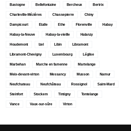
Bastogne
Bellefontaine
Bercheux
Bertrix
Charleville-Mézières
Chassepierre
Chiny
Dampicourt
Etalle
Ethe
Florenville
Habay
Habay-la-Neuve
Habay-la-vieille
Halanzy
Houdemont
Izel
Libin
Libramont
Libramont-Chevigny
Luxembourg
Léglise
Marbehan
Marche en famenne
Martelange
Meix-devant-virton
Messancy
Musson
Namur
Neufchateau
Neufchâteau
Rossignol
Saint-Mard
Steinfort
Stockem
Tintigny
Tontelange
Vance
Vaux-sur-sûre
Virton