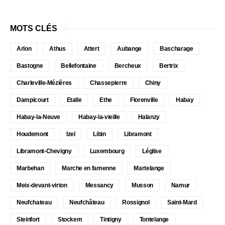
MOTS CLÉS
Arlon
Athus
Attert
Aubange
Bascharage
Bastogne
Bellefontaine
Bercheux
Bertrix
Charleville-Mézières
Chassepierre
Chiny
Dampicourt
Etalle
Ethe
Florenville
Habay
Habay-la-Neuve
Habay-la-vieille
Halanzy
Houdemont
Izel
Libin
Libramont
Libramont-Chevigny
Luxembourg
Léglise
Marbehan
Marche en famenne
Martelange
Meix-devant-virton
Messancy
Musson
Namur
Neufchateau
Neufchâteau
Rossignol
Saint-Mard
Steinfort
Stockem
Tintigny
Tontelange