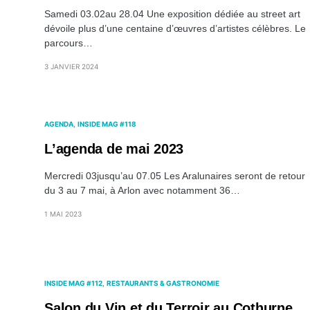
Samedi 03.02au 28.04 Une exposition dédiée au street art
dévoile plus d’une centaine d’œuvres d’artistes célèbres. Le
parcours…
3 JANVIER 2024
AGENDA
INSIDE MAG #118
L’agenda de mai 2023
Mercredi 03jusqu’au 07.05 Les Aralunaires seront de retour
du 3 au 7 mai, à Arlon avec notamment 36…
1 MAI 2023
INSIDE MAG #112
RESTAURANTS & GASTRONOMIE
Salon du Vin et du Terroir au Cothurne