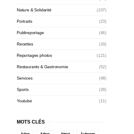
Nature & Solidarité
(107)
Portraits
(23)
Publireportage
(46)
Recettes
(18)
Reportages photos
(121)
Restaurants & Gastronomie
(52)
Services
(48)
Sports
(28)
Youtube
(11)
MOTS CLÉS
Arlon
Athus
Attert
Aubange