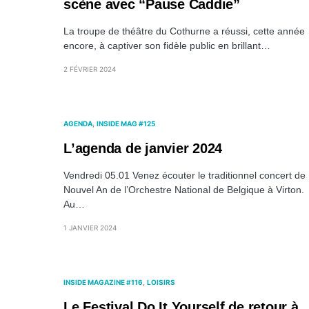
scène avec “Pause Caddie”
La troupe de théâtre du Cothurne a réussi, cette année
encore, à captiver son fidèle public en brillant…
2 FÉVRIER 2024
AGENDA
INSIDE MAG #125
L’agenda de janvier 2024
Vendredi 05.01 Venez écouter le traditionnel concert de
Nouvel An de l’Orchestre National de Belgique à Virton.
Au…
1 JANVIER 2024
INSIDE MAGAZINE #116
LOISIRS
Le Festival Do It Yourself de retour à