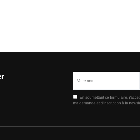
er
En soumettant ce formulaire, j'acce
ma demande et d'inscription à la newsle