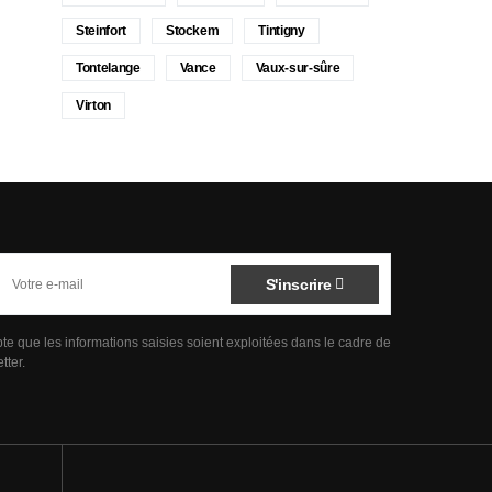
Steinfort
Stockem
Tintigny
Tontelange
Vance
Vaux-sur-sûre
Virton
S'inscrire
pte que les informations saisies soient exploitées dans le cadre de
tter.