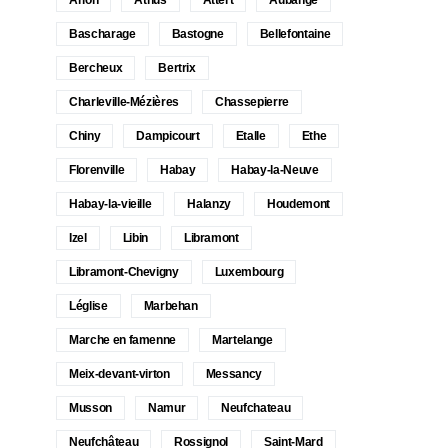
Bascharage
Bastogne
Bellefontaine
Bercheux
Bertrix
Charleville-Mézières
Chassepierre
Chiny
Dampicourt
Etalle
Ethe
Florenville
Habay
Habay-la-Neuve
Habay-la-vieille
Halanzy
Houdemont
Izel
Libin
Libramont
Libramont-Chevigny
Luxembourg
Léglise
Marbehan
Marche en famenne
Martelange
Meix-devant-virton
Messancy
Musson
Namur
Neufchateau
Neufchâteau
Rossignol
Saint-Mard