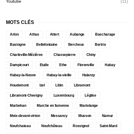
Youtube
(11)
MOTS CLÉS
Arlon
Athus
Attert
Aubange
Bascharage
Bastogne
Bellefontaine
Bercheux
Bertrix
Charleville-Mézières
Chassepierre
Chiny
Dampicourt
Etalle
Ethe
Florenville
Habay
Habay-la-Neuve
Habay-la-vieille
Halanzy
Houdemont
Izel
Libin
Libramont
Libramont-Chevigny
Luxembourg
Léglise
Marbehan
Marche en famenne
Martelange
Meix-devant-virton
Messancy
Musson
Namur
Neufchateau
Neufchâteau
Rossignol
Saint-Mard