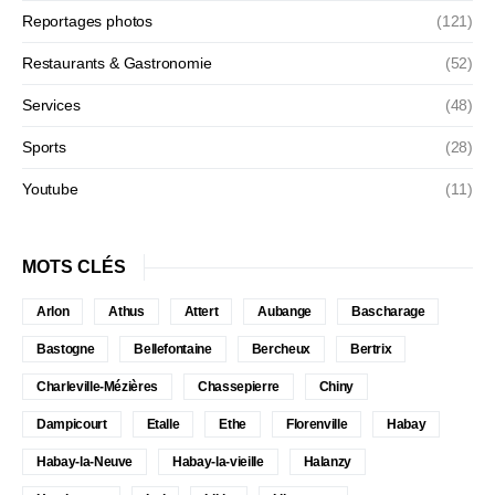
Reportages photos
(121)
Restaurants & Gastronomie
(52)
Services
(48)
Sports
(28)
Youtube
(11)
MOTS CLÉS
Arlon
Athus
Attert
Aubange
Bascharage
Bastogne
Bellefontaine
Bercheux
Bertrix
Charleville-Mézières
Chassepierre
Chiny
Dampicourt
Etalle
Ethe
Florenville
Habay
Habay-la-Neuve
Habay-la-vieille
Halanzy