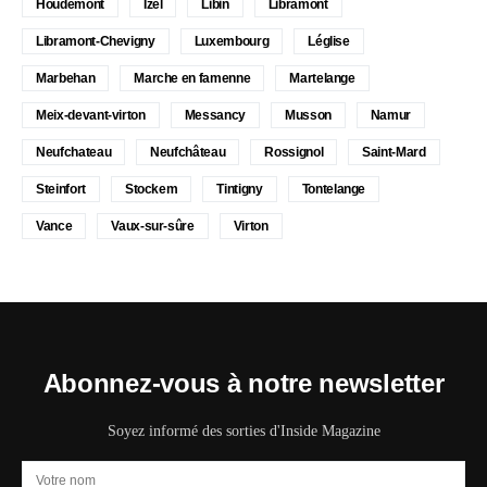
Houdemont
Izel
Libin
Libramont
Libramont-Chevigny
Luxembourg
Léglise
Marbehan
Marche en famenne
Martelange
Meix-devant-virton
Messancy
Musson
Namur
Neufchateau
Neufchâteau
Rossignol
Saint-Mard
Steinfort
Stockem
Tintigny
Tontelange
Vance
Vaux-sur-sûre
Virton
Abonnez-vous à notre newsletter
Soyez informé des sorties d'Inside Magazine