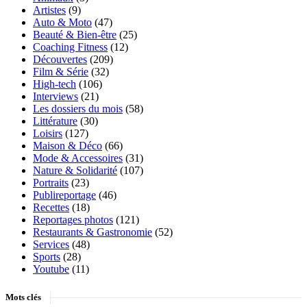
Artistes
(9)
Auto & Moto
(47)
Beauté & Bien-être
(25)
Coaching Fitness
(12)
Découvertes
(209)
Film & Série
(32)
High-tech
(106)
Interviews
(21)
Les dossiers du mois
(58)
Littérature
(30)
Loisirs
(127)
Maison & Déco
(66)
Mode & Accessoires
(31)
Nature & Solidarité
(107)
Portraits
(23)
Publireportage
(46)
Recettes
(18)
Reportages photos
(121)
Restaurants & Gastronomie
(52)
Services
(48)
Sports
(28)
Youtube
(11)
Mots clés