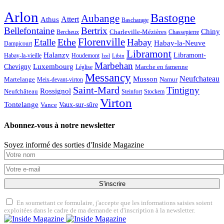
Arlon
Bastogne
Aubange
Attert
Athus
Bascharage
Bellefontaine
Bertrix
Chiny
Bercheux
Charleville-Mézières
Chassepierre
Ethe
Florenville
Etalle
Habay
Habay-la-Neuve
Dampicourt
Libramont
Halanzy
Libramont-
Habay-la-vieille
Houdemont
Izel
Libin
Marbehan
Luxembourg
Chevigny
Léglise
Marche en famenne
Messancy
Neufchateau
Musson
Martelange
Meix-devant-virton
Namur
Saint-Mard
Tintigny
Rossignol
Neufchâteau
Steinfort
Stockem
Virton
Tontelange
Vaux-sur-sûre
Vance
Abonnez-vous à notre newsletter
Soyez informé des sorties d'Inside Magazine
S'inscrire
En soumettant ce formulaire, j'accepte que les informations saisies soient
exploitées dans le cadre de ma demande et d'inscription à la newsletter.