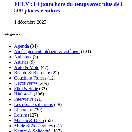
FFEV : 10 jours hors du temps avec plus de 6
500 places vendues
1 décembre 2025
Catégories
Agenda
(34)
Aménagement intérieur & extérieur
(121)
Animaux
(3)
Artistes
(9)
Auto & Moto
(47)
Beauté & Bien-être
(25)
Coaching Fitness
(12)
Découvertes
(209)
Film & Série
(32)
High-tech
(106)
Interviews
(21)
Les dossiers du mois
(58)
Littérature
(30)
Loisirs
(127)
Maison & Déco
(66)
Mode & Accessoires
(31)
Nature & Solidarité
(107)