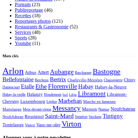
Portraits
(23)
Publireportage
(46)
Recettes
(18)
Reportages photos
(121)
Restaurants & Gastronomie
(52)
Services
(48)
Sports
(28)
Youtube
(11)
Mots clés
Arlon
Bastogne
Aubange
Attert
Athus
Bascharage
Bellefontaine
Bertrix
Chiny
Bercheux
Charleville-Mézières
Chassepierre
Ethe
Florenville
Etalle
Habay
Habay-la-Neuve
Dampicourt
Libramont
Halanzy
Libramont-
Habay-la-vieille
Houdemont
Izel
Libin
Marbehan
Luxembourg
Chevigny
Léglise
Marche en famenne
Messancy
Neufchateau
Musson
Martelange
Meix-devant-virton
Namur
Saint-Mard
Tintigny
Rossignol
Neufchâteau
Steinfort
Stockem
Virton
Tontelange
Vaux-sur-sûre
Vance
Abonnez-vous à notre newsletter