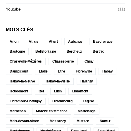
Youtube
(11)
MOTS CLÉS
Arlon
Athus
Attert
Aubange
Bascharage
Bastogne
Bellefontaine
Bercheux
Bertrix
Charleville-Mézières
Chassepierre
Chiny
Dampicourt
Etalle
Ethe
Florenville
Habay
Habay-la-Neuve
Habay-la-vieille
Halanzy
Houdemont
Izel
Libin
Libramont
Libramont-Chevigny
Luxembourg
Léglise
Marbehan
Marche en famenne
Martelange
Meix-devant-virton
Messancy
Musson
Namur