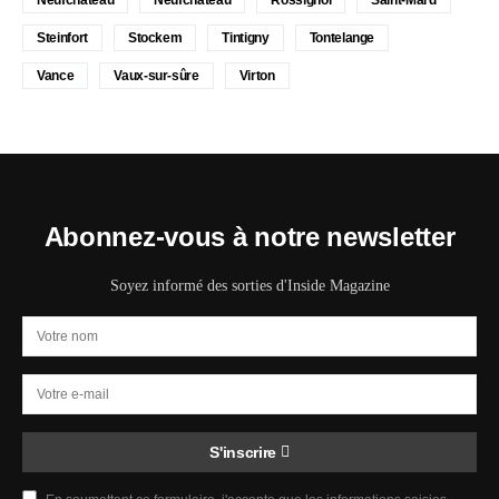
Neufchateau
Neufchâteau
Rossignol
Saint-Mard
Steinfort
Stockem
Tintigny
Tontelange
Vance
Vaux-sur-sûre
Virton
Abonnez-vous à notre newsletter
Soyez informé des sorties d'Inside Magazine
S'inscrire