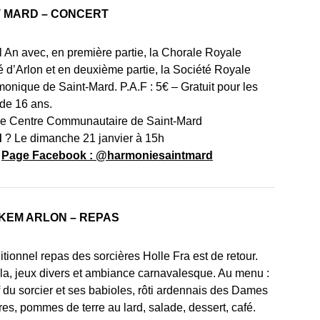
T MARD – CONCERT
 An avec, en première partie, la Chorale Royale
ié d’Arlon et en deuxième partie, la Société Royale
monique de Saint-Mard. P.A.F : 5€ – Gratuit pour les
de 16 ans.
e Centre Communautaire de Saint-Mard
d
? Le dimanche 21 janvier à 15h
:
Page Facebook : @harmoniesaintmard
KEM ARLON – REPAS
itionnel repas des sorcières Holle Fra est de retour.
a, jeux divers et ambiance carnavalesque. Au menu :
if du sorcier et ses babioles, rôti ardennais des Dames
res, pommes de terre au lard, salade, dessert, café.