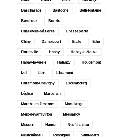
Bascharage
Bastogne
Bellefontaine
Bercheux
Bertrix
Charleville-Mézières
Chassepierre
Chiny
Dampicourt
Etalle
Ethe
Florenville
Habay
Habay-la-Neuve
Habay-la-vieille
Halanzy
Houdemont
Izel
Libin
Libramont
Libramont-Chevigny
Luxembourg
Léglise
Marbehan
Marche en famenne
Martelange
Meix-devant-virton
Messancy
Musson
Namur
Neufchateau
Neufchâteau
Rossignol
Saint-Mard