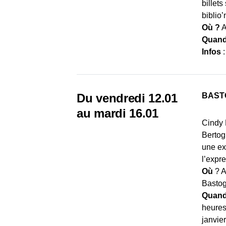
billets
biblio
Où ?
A
Quand
Infos
Du vendredi 12.01
BAST
au mardi 16.01
Cindy K
Bertog
une ex
l’expr
Où
? A
Basto
Quan
heures
janvier