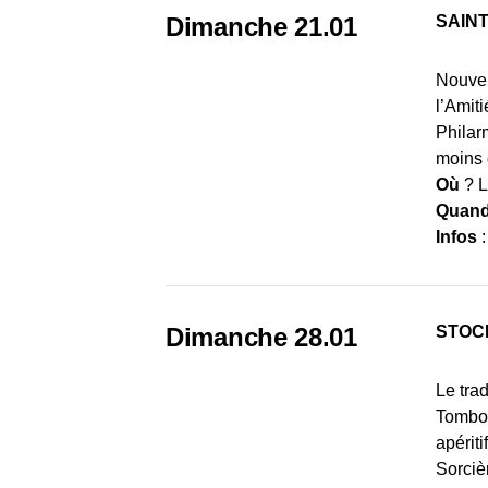
Dimanche 21.01
SAIN
Nouvel
l’Amit
Philar
moins 
Où
? L
Quan
Infos
Dimanche 28.01
STOC
Le trad
Tombol
apérit
Sorciè