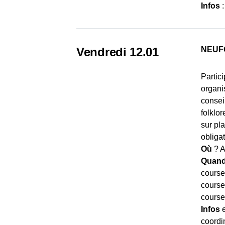
Infos
Vendredi 12.01
NEUF
Partic
organi
consei
folklo
sur pl
obligat
Où
? A
Quan
course 
course
course
Infos
e
coordi