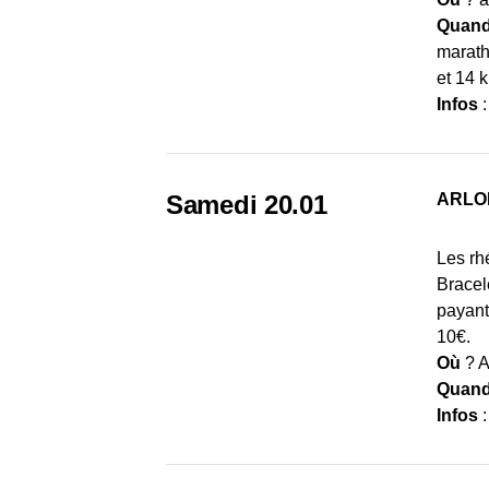
Quan
marath
et 14 
Infos
Samedi 20.01
ARLO
Les rh
Bracele
payant
10€.
Où
? A
Quan
Infos