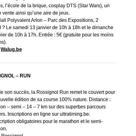
s, l’école de la brique, cosplay DTS (Star Wars), un
 vente ainsi qu’une aire de jeux.
all Polyvalent Arlon – Parc des Expositions, 2
d
? Le samedi 13 janvier de 10h à 18h et le dimanche
vier de 10h à 17h. Entrée : 5€ (gratuite pour les moins
ns).
:
Walug.be
IGNOL – RUN
de son succès, la Rossignol Run remet le couvert pour
uvelle édition de sa course 100% nature. Distance :
on – semi – 14 – 7 km sur des superbes parcours
ers. Inscriptions en ligne sur ultratiming.be.
cription obligatoires pour le marathon et le semi-
on.
 Rossignol