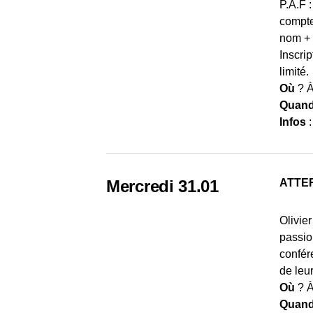
P.A.F 
compte
nom + 
Inscri
limité.
Où
? À
Quan
Infos
Mercredi 31.01
ATTE
Olivie
passio
confér
de leur
Où
? À
Quan