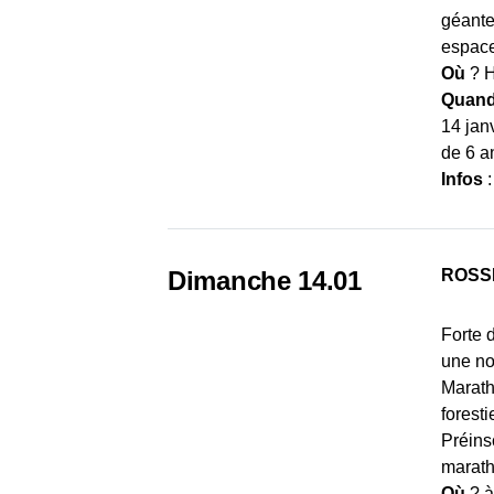
géante
espace
Où
? H
Quan
14 jan
de 6 a
Infos
Dimanche 14.01
ROSS
Forte 
une no
Marath
foresti
Préins
marath
Où
? à