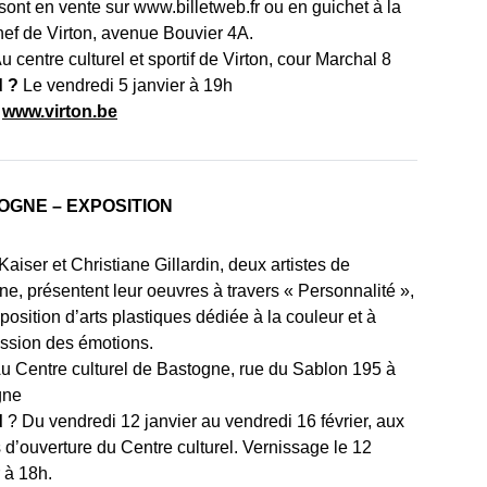
 sont en vente sur www.billetweb.fr ou en guichet à la
’nef de Virton, avenue Bouvier 4A.
u centre culturel et sportif de Virton, cour Marchal 8
 ?
Le vendredi 5 janvier à 19h
:
www.virton.be
OGNE – EXPOSITION
aiser et Christiane Gillardin, deux artistes de
ne, présentent leur oeuvres à travers « Personnalité »,
position d’arts plastiques dédiée à la couleur et à
ession des émotions.
u Centre culturel de Bastogne, rue du Sablon 195 à
gne
d
? Du vendredi 12 janvier au vendredi 16 février, aux
 d’ouverture du Centre culturel. Vernissage le 12
 à 18h.