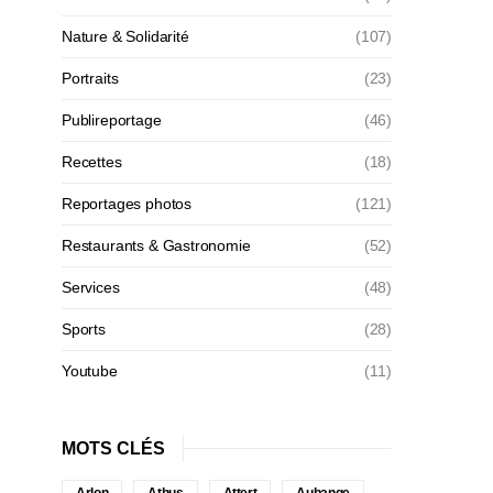
Nature & Solidarité
(107)
Portraits
(23)
Publireportage
(46)
Recettes
(18)
Reportages photos
(121)
Restaurants & Gastronomie
(52)
Services
(48)
Sports
(28)
Youtube
(11)
MOTS CLÉS
Arlon
Athus
Attert
Aubange