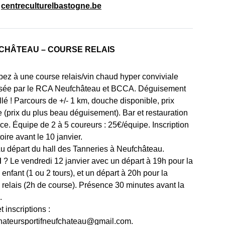
:
centreculturelbastogne.be
CHÂTEAU – COURSE RELAIS
ipez à une course relais/vin chaud hyper conviviale
sée par le RCA Neufchâteau et BCCA. Déguisement
llé ! Parcours de +/- 1 km, douche disponible, prix
re (prix du plus beau déguisement). Bar et restauration
ace. Équipe de 2 à 5 coureurs : 25€/équipe. Inscription
oire avant le 10 janvier.
u départ du hall des Tanneries à Neufchâteau.
d
? Le vendredi 12 janvier avec un départ à 19h pour la
enfant (1 ou 2 tours), et un départ à 20h pour la
 relais (2h de course). Présence 30 minutes avant la
.
t inscriptions :
nateursportifneufchateau@gmail.com.