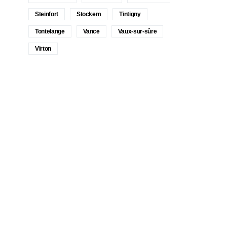
Steinfort
Stockem
Tintigny
Tontelange
Vance
Vaux-sur-sûre
Virton