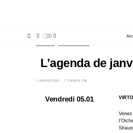
Acc
AGENDA
INSIDE MAG #125
L’agenda de janv
1 JANVIER 2024
3 MINS À LIRE
Vendredi 05.01
VIRT
Venez 
l’Orch
Straus