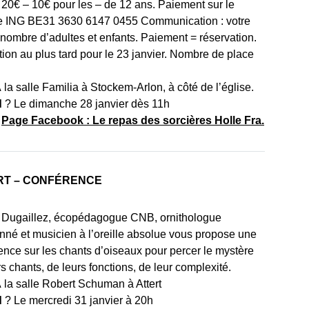
: 20€ – 10€ pour les – de 12 ans. Paiement sur le
 ING BE31 3630 6147 0455 Communication : votre
nombre d’adultes et enfants. Paiement = réservation.
ption au plus tard pour le 23 janvier. Nombre de place
 la salle Familia à Stockem-Arlon, à côté de l’église.
d
? Le dimanche 28 janvier dès 11h
:
Page Facebook : Le repas des sorcières Holle Fra.
RT – CONFÉRENCE
r Dugaillez, écopédagogue CNB, ornithologue
nné et musicien à l’oreille absolue vous propose une
ence sur les chants d’oiseaux pour percer le mystère
s chants, de leurs fonctions, de leur complexité.
 la salle Robert Schuman à Attert
d
? Le mercredi 31 janvier à 20h