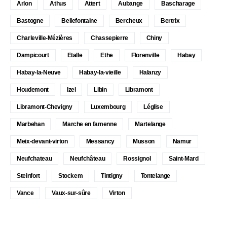
Arlon
Athus
Attert
Aubange
Bascharage
Bastogne
Bellefontaine
Bercheux
Bertrix
Charleville-Mézières
Chassepierre
Chiny
Dampicourt
Etalle
Ethe
Florenville
Habay
Habay-la-Neuve
Habay-la-vieille
Halanzy
Houdemont
Izel
Libin
Libramont
Libramont-Chevigny
Luxembourg
Léglise
Marbehan
Marche en famenne
Martelange
Meix-devant-virton
Messancy
Musson
Namur
Neufchateau
Neufchâteau
Rossignol
Saint-Mard
Steinfort
Stockem
Tintigny
Tontelange
Vance
Vaux-sur-sûre
Virton