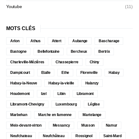
Youtube
(11)
MOTS CLÉS
Arlon
Athus
Attert
Aubange
Bascharage
Bastogne
Bellefontaine
Bercheux
Bertrix
Charleville-Mézières
Chassepierre
Chiny
Dampicourt
Etalle
Ethe
Florenville
Habay
Habay-la-Neuve
Habay-la-vieille
Halanzy
Houdemont
Izel
Libin
Libramont
Libramont-Chevigny
Luxembourg
Léglise
Marbehan
Marche en famenne
Martelange
Meix-devant-virton
Messancy
Musson
Namur
Neufchateau
Neufchâteau
Rossignol
Saint-Mard