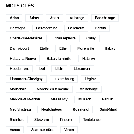
MOTS CLÉS
Arlon
Athus
Attert
Aubange
Bascharage
Bastogne
Bellefontaine
Bercheux
Bertrix
Charleville-Mézières
Chassepierre
Chiny
Dampicourt
Etalle
Ethe
Florenville
Habay
Habay-la-Neuve
Habay-la-vieille
Halanzy
Houdemont
Izel
Libin
Libramont
Libramont-Chevigny
Luxembourg
Léglise
Marbehan
Marche en famenne
Martelange
Meix-devant-virton
Messancy
Musson
Namur
Neufchateau
Neufchâteau
Rossignol
Saint-Mard
Steinfort
Stockem
Tintigny
Tontelange
Vance
Vaux-sur-sûre
Virton