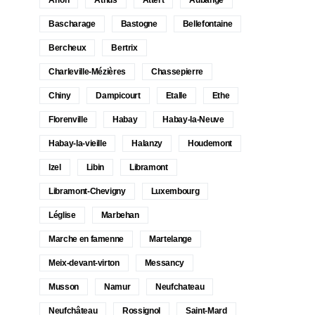
Bascharage
Bastogne
Bellefontaine
Bercheux
Bertrix
Charleville-Mézières
Chassepierre
Chiny
Dampicourt
Etalle
Ethe
Florenville
Habay
Habay-la-Neuve
Habay-la-vieille
Halanzy
Houdemont
Izel
Libin
Libramont
Libramont-Chevigny
Luxembourg
Léglise
Marbehan
Marche en famenne
Martelange
Meix-devant-virton
Messancy
Musson
Namur
Neufchateau
Neufchâteau
Rossignol
Saint-Mard