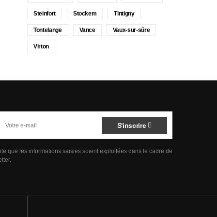
Steinfort
Stockem
Tintigny
Tontelange
Vance
Vaux-sur-sûre
Virton
S'inscrire
pte que les informations saisies soient exploitées dans le cadre de
tter.