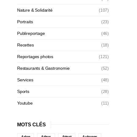
Nature & Solidarité
(107)
Portraits
(23)
Publireportage
(46)
Recettes
(18)
Reportages photos
(121)
Restaurants & Gastronomie
(52)
Services
(48)
Sports
(28)
Youtube
(11)
MOTS CLÉS
Arlon
Athus
Attert
Aubange