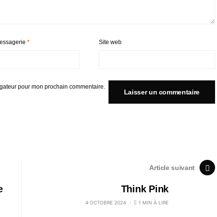
essagerie
*
Site web
igateur pour mon prochain commentaire.
Article suivant
e
Think Pink
4 OCTOBRE 2024
1 MIN À LIRE