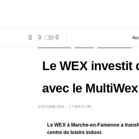
Acc
INSIDE MAG #133
LOISIRS
PUBLIREPORTAGE
Le WEX investit d
avec le MultiWex
4 OCTOBRE 2024
1 MIN À LIRE
Le WEX à Marche-en-Famenne a transfo
centre de loisirs indoor.