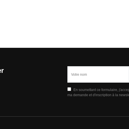
er
En soumettant ce formulaire, j'acce
ma demande et d'inscription à la newsle