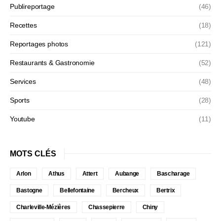
Publireportage
(46)
Recettes
(18)
Reportages photos
(121)
Restaurants & Gastronomie
(52)
Services
(48)
Sports
(28)
Youtube
(11)
MOTS CLÉS
Arlon
Athus
Attert
Aubange
Bascharage
Bastogne
Bellefontaine
Bercheux
Bertrix
Charleville-Mézières
Chassepierre
Chiny