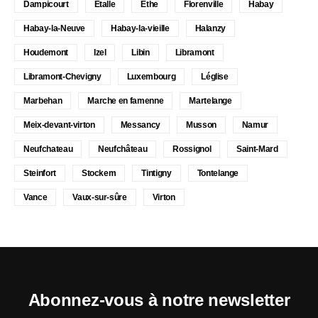
Dampicourt
Etalle
Ethe
Florenville
Habay
Habay-la-Neuve
Habay-la-vieille
Halanzy
Houdemont
Izel
Libin
Libramont
Libramont-Chevigny
Luxembourg
Léglise
Marbehan
Marche en famenne
Martelange
Meix-devant-virton
Messancy
Musson
Namur
Neufchateau
Neufchâteau
Rossignol
Saint-Mard
Steinfort
Stockem
Tintigny
Tontelange
Vance
Vaux-sur-sûre
Virton
Abonnez-vous à notre newsletter