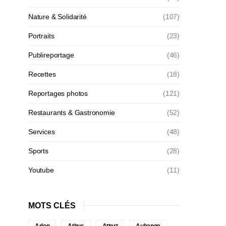
Nature & Solidarité
(107)
Portraits
(23)
Publireportage
(46)
Recettes
(18)
Reportages photos
(121)
Restaurants & Gastronomie
(52)
Services
(48)
Sports
(28)
Youtube
(11)
MOTS CLÉS
Arlon
Athus
Attert
Aubange