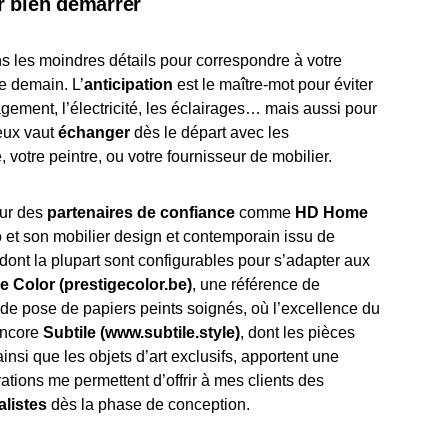
r bien démarrer
s les moindres détails pour correspondre à votre
e demain. L’
anticipation
est le maître-mot pour éviter
nagement, l’électricité, les éclairages… mais aussi pour
ieux vaut
échanger
dès le départ avec les
, votre peintre, ou votre fournisseur de mobilier.
sur des
partenaires de confiance
comme
HD Home
o et son mobilier design et contemporain issu de
nt la plupart sont configurables pour s’adapter aux
e Color (prestigecolor.be)
, une référence de
 de pose de papiers peints soignés, où l’excellence du
encore
Subtile (www.subtile.style)
, dont les pièces
nsi que les objets d’art exclusifs, apportent une
rations me permettent d’offrir à mes clients des
alistes
dès la phase de conception.