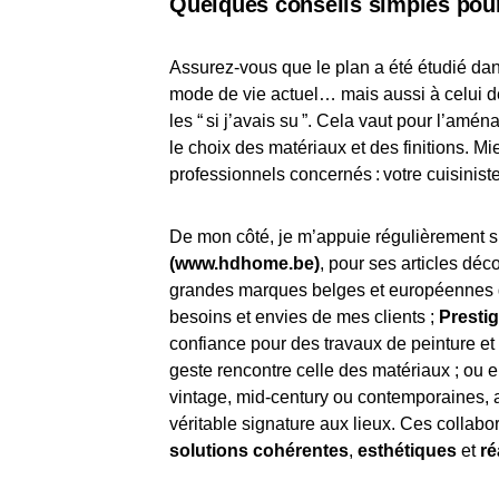
Quelques conseils simples pou
Assurez-vous que le plan a été étudié dan
mode de vie actuel… mais aussi à celui d
les “ si j’avais su ”. Cela vaut pour l’amé
le choix des matériaux et des finitions. M
professionnels concernés : votre cuisiniste
De mon côté, je m’appuie régulièrement 
(www.hdhome.be)
, pour ses articles déc
grandes marques belges et européennes do
besoins et envies de mes clients ;
Prestig
confiance pour des travaux de peinture et
geste rencontre celle des matériaux ; ou 
vintage, mid-century ou contemporaines, ai
véritable signature aux lieux. Ces collabo
solutions cohérentes
,
esthétiques
et
ré