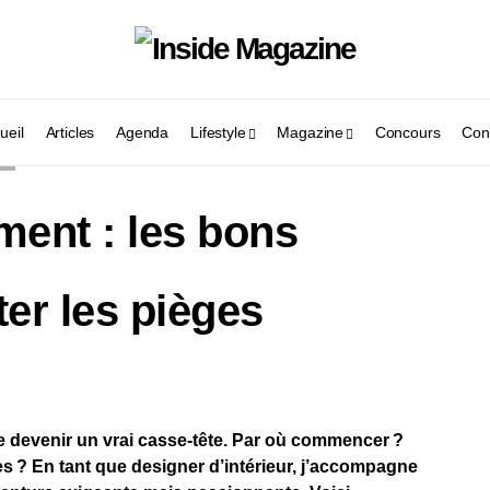
ueil
Articles
Agenda
Lifestyle
Magazine
Concours
Con
3
ent : les bons
ter les pièges
e devenir un vrai casse-tête. Par où commencer ?
s ? En tant que designer d’intérieur, j’accompagne