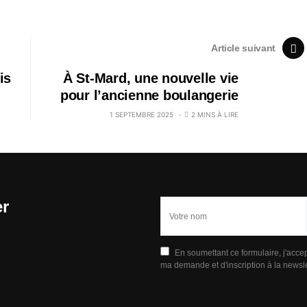
Article suivant
is
À St-Mard, une nouvelle vie
pour l’ancienne boulangerie
1 SEPTEMBRE 2025
2 MINS À LIRE
er
En soumettant ce formulaire, j'acce
ma demande et d'inscription à la newsle