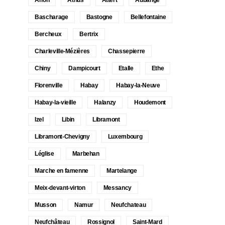
Bascharage
Bastogne
Bellefontaine
Bercheux
Bertrix
Charleville-Mézières
Chassepierre
Chiny
Dampicourt
Etalle
Ethe
Florenville
Habay
Habay-la-Neuve
Habay-la-vieille
Halanzy
Houdemont
Izel
Libin
Libramont
Libramont-Chevigny
Luxembourg
Léglise
Marbehan
Marche en famenne
Martelange
Meix-devant-virton
Messancy
Musson
Namur
Neufchateau
Neufchâteau
Rossignol
Saint-Mard