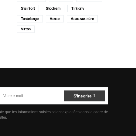
Steinfort
Stockem
Tintigny
Tontelange
Vance
Vaux-sur-sûre
Virton
S'inscrire
pte que les informations saisies soient exploitées dans le cadre de
tter.