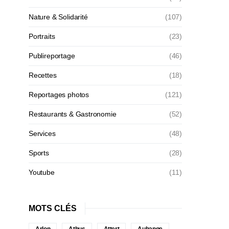
Nature & Solidarité
(107)
Portraits
(23)
Publireportage
(46)
Recettes
(18)
Reportages photos
(121)
Restaurants & Gastronomie
(52)
Services
(48)
Sports
(28)
Youtube
(11)
MOTS CLÉS
Arlon
Athus
Attert
Aubange