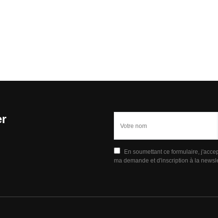
er
En soumettant ce formulaire, j'acce
ma demande et d'inscription à la newsle