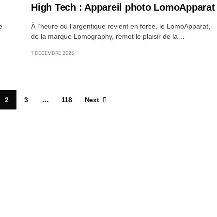
High Tech : Appareil photo LomoApparat
e
À l’heure où l’argentique revient en force, le LomoApparat,
de la marque Lomography, remet le plaisir de la…
1 DÉCEMBRE 2025
2
3
…
118
Next