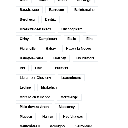
Bascharage
Bastogne
Bellefontaine
Bercheux
Bertrix
Charleville-Mézières
Chassepierre
Chiny
Dampicourt
Etalle
Ethe
Florenville
Habay
Habay-la-Neuve
Habay-la-vieille
Halanzy
Houdemont
Izel
Libin
Libramont
Libramont-Chevigny
Luxembourg
Léglise
Marbehan
Marche en famenne
Martelange
Meix-devant-virton
Messancy
Musson
Namur
Neufchateau
Neufchâteau
Rossignol
Saint-Mard