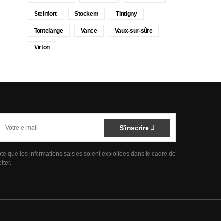
Steinfort
Stockem
Tintigny
Tontelange
Vance
Vaux-sur-sûre
Virton
S'inscrire
pte que les informations saisies soient exploitées dans le cadre de
tter.