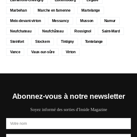
Marbehan
Marche en famenne
Martelange
Meix-devant-virton
Messancy
Musson
Namur
Neufchateau
Neufchâteau
Rossignol
Saint-Mard
Steinfort
Stockem
Tintigny
Tontelange
Vance
Vaux-sur-sûre
Virton
Abonnez-vous à notre newsletter
Soyez informé des sorties d'Inside Magazine