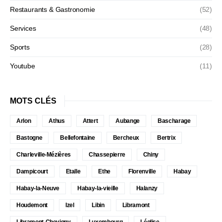
Restaurants & Gastronomie
(52)
Services
(48)
Sports
(28)
Youtube
(11)
MOTS CLÉS
Arlon
Athus
Attert
Aubange
Bascharage
Bastogne
Bellefontaine
Bercheux
Bertrix
Charleville-Mézières
Chassepierre
Chiny
Dampicourt
Etalle
Ethe
Florenville
Habay
Habay-la-Neuve
Habay-la-vieille
Halanzy
Houdemont
Izel
Libin
Libramont
Libramont-Chevigny
Luxembourg
Léglise