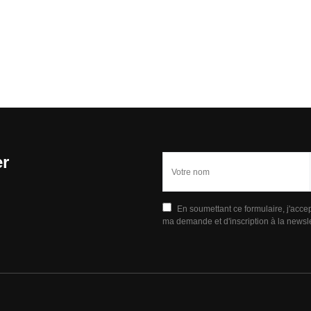
er
En soumettant ce formulaire, j'acce
ma demande et d'inscription à la newsle