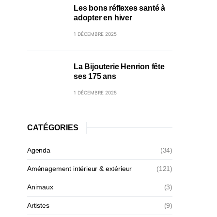
Les bons réflexes santé à
adopter en hiver
1 DÉCEMBRE 2025
La Bijouterie Henrion fête
ses 175 ans
1 DÉCEMBRE 2025
CATÉGORIES
Agenda
(34)
Aménagement intérieur & extérieur
(121)
Animaux
(3)
Artistes
(9)