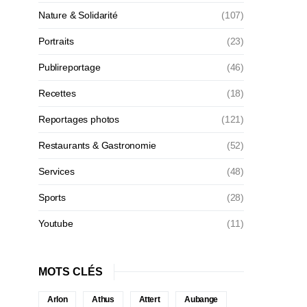
Nature & Solidarité
(107)
Portraits
(23)
Publireportage
(46)
Recettes
(18)
Reportages photos
(121)
Restaurants & Gastronomie
(52)
Services
(48)
Sports
(28)
Youtube
(11)
MOTS CLÉS
Arlon
Athus
Attert
Aubange