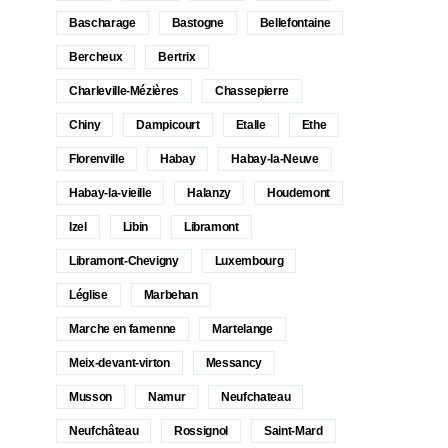
Bascharage
Bastogne
Bellefontaine
Bercheux
Bertrix
Charleville-Mézières
Chassepierre
Chiny
Dampicourt
Etalle
Ethe
Florenville
Habay
Habay-la-Neuve
Habay-la-vieille
Halanzy
Houdemont
Izel
Libin
Libramont
Libramont-Chevigny
Luxembourg
Léglise
Marbehan
Marche en famenne
Martelange
Meix-devant-virton
Messancy
Musson
Namur
Neufchateau
Neufchâteau
Rossignol
Saint-Mard