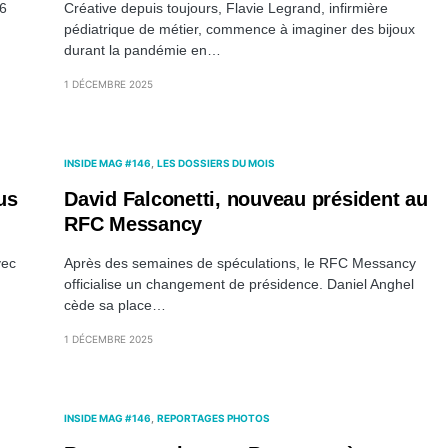
46
Créative depuis toujours, Flavie Legrand, infirmière
pédiatrique de métier, commence à imaginer des bijoux
durant la pandémie en…
1 DÉCEMBRE 2025
INSIDE MAG #146
LES DOSSIERS DU MOIS
us
David Falconetti, nouveau président au
RFC Messancy
vec
Après des semaines de spéculations, le RFC Messancy
officialise un changement de présidence. Daniel Anghel
cède sa place…
1 DÉCEMBRE 2025
INSIDE MAG #146
REPORTAGES PHOTOS