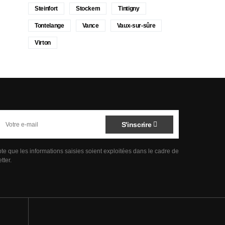
Steinfort
Stockem
Tintigny
Tontelange
Vance
Vaux-sur-sûre
Virton
S'inscrire
pte que les informations saisies soient exploitées dans le cadre de
tter.