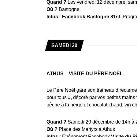
Quand ?
Les vendredi 12 décembre, sam
Où ?
Bastogne
Infos :
Facebook
Bastogne 81st
. Prog
SAMEDI 20
ATHUS – VISITE DU PÈRE NOËL
Le Père Noël gare son traineau directemen
pour tous », décoré par vos petites mains 
pêche à la neige et chocolat chaud, vin c
Quand ?
Samedi 20 décembre de 14h à 22
Où ?
Place des Martyrs à Athus
Infos :
Événement Facebook
Visite du P