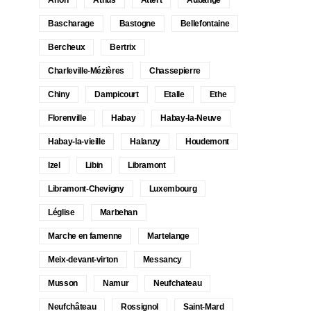
Bascharage
Bastogne
Bellefontaine
Bercheux
Bertrix
Charleville-Mézières
Chassepierre
Chiny
Dampicourt
Etalle
Ethe
Florenville
Habay
Habay-la-Neuve
Habay-la-vieille
Halanzy
Houdemont
Izel
Libin
Libramont
Libramont-Chevigny
Luxembourg
Léglise
Marbehan
Marche en famenne
Martelange
Meix-devant-virton
Messancy
Musson
Namur
Neufchateau
Neufchâteau
Rossignol
Saint-Mard