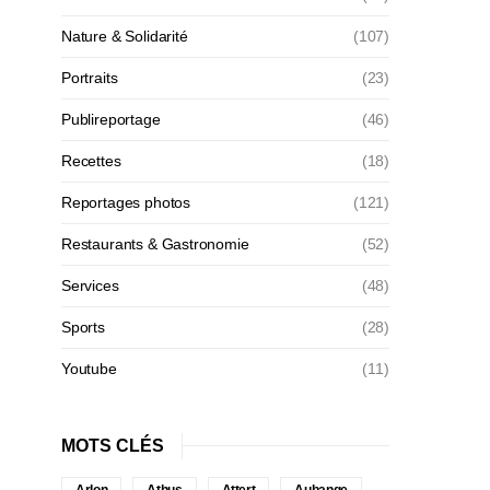
Nature & Solidarité
(107)
Portraits
(23)
Publireportage
(46)
Recettes
(18)
Reportages photos
(121)
Restaurants & Gastronomie
(52)
Services
(48)
Sports
(28)
Youtube
(11)
MOTS CLÉS
Arlon
Athus
Attert
Aubange