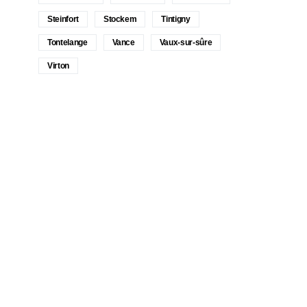
Steinfort
Stockem
Tintigny
Tontelange
Vance
Vaux-sur-sûre
Virton