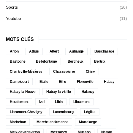
Sports
(28)
Youtube
(11)
MOTS CLÉS
Arlon
Athus
Attert
Aubange
Bascharage
Bastogne
Bellefontaine
Bercheux
Bertrix
Charleville-Mézières
Chassepierre
Chiny
Dampicourt
Etalle
Ethe
Florenville
Habay
Habay-la-Neuve
Habay-la-vieille
Halanzy
Houdemont
Izel
Libin
Libramont
Libramont-Chevigny
Luxembourg
Léglise
Marbehan
Marche en famenne
Martelange
Meix-devant-virton
Messancy
Musson
Namur