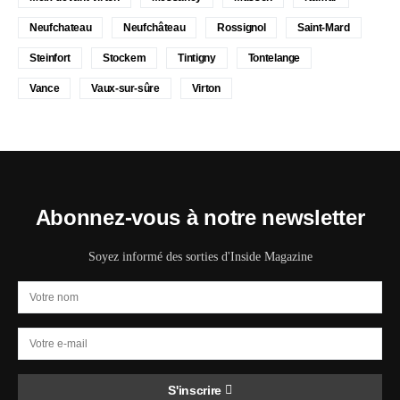
Neufchateau
Neufchâteau
Rossignol
Saint-Mard
Steinfort
Stockem
Tintigny
Tontelange
Vance
Vaux-sur-sûre
Virton
Abonnez-vous à notre newsletter
Soyez informé des sorties d'Inside Magazine
S'inscrire