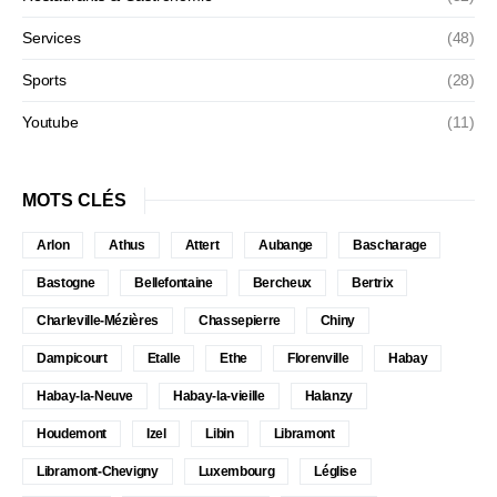
Services
(48)
Sports
(28)
Youtube
(11)
MOTS CLÉS
Arlon
Athus
Attert
Aubange
Bascharage
Bastogne
Bellefontaine
Bercheux
Bertrix
Charleville-Mézières
Chassepierre
Chiny
Dampicourt
Etalle
Ethe
Florenville
Habay
Habay-la-Neuve
Habay-la-vieille
Halanzy
Houdemont
Izel
Libin
Libramont
Libramont-Chevigny
Luxembourg
Léglise