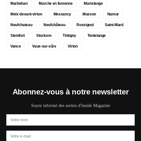
Marbehan
Marche en famenne
Martelange
Meix-devant-virton
Messancy
Musson
Namur
Neufchateau
Neufchâteau
Rossignol
Saint-Mard
Steinfort
Stockem
Tintigny
Tontelange
Vance
Vaux-sur-sûre
Virton
Abonnez-vous à notre newsletter
Soyez informé des sorties d'Inside Magazine