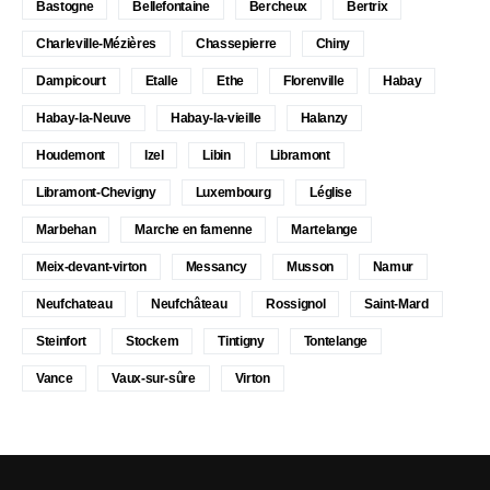
Bastogne
Bellefontaine
Bercheux
Bertrix
Charleville-Mézières
Chassepierre
Chiny
Dampicourt
Etalle
Ethe
Florenville
Habay
Habay-la-Neuve
Habay-la-vieille
Halanzy
Houdemont
Izel
Libin
Libramont
Libramont-Chevigny
Luxembourg
Léglise
Marbehan
Marche en famenne
Martelange
Meix-devant-virton
Messancy
Musson
Namur
Neufchateau
Neufchâteau
Rossignol
Saint-Mard
Steinfort
Stockem
Tintigny
Tontelange
Vance
Vaux-sur-sûre
Virton