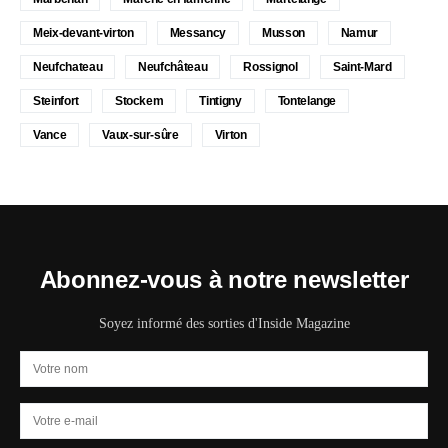
Meix-devant-virton
Messancy
Musson
Namur
Neufchateau
Neufchâteau
Rossignol
Saint-Mard
Steinfort
Stockem
Tintigny
Tontelange
Vance
Vaux-sur-sûre
Virton
Abonnez-vous à notre newsletter
Soyez informé des sorties d'Inside Magazine