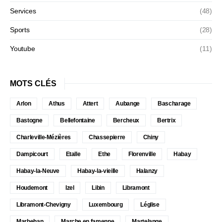
Services
(48)
Sports
(28)
Youtube
(11)
MOTS CLÉS
Arlon
Athus
Attert
Aubange
Bascharage
Bastogne
Bellefontaine
Bercheux
Bertrix
Charleville-Mézières
Chassepierre
Chiny
Dampicourt
Etalle
Ethe
Florenville
Habay
Habay-la-Neuve
Habay-la-vieille
Halanzy
Houdemont
Izel
Libin
Libramont
Libramont-Chevigny
Luxembourg
Léglise
Marbehan
Marche en famenne
Martelange