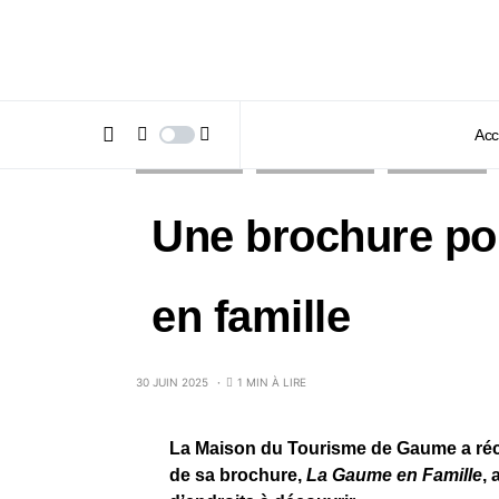
Acc
DÉCOUVERTES
INSIDE MAG #142
LITTÉRATURE
Une brochure po
en famille
30 JUIN 2025
1 MIN À LIRE
La Maison du Tourisme de Gaume a réce
de sa brochure,
La Gaume en Famille
, 