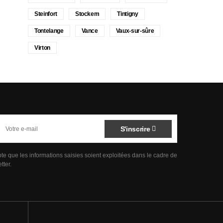
Steinfort
Stockem
Tintigny
Tontelange
Vance
Vaux-sur-sûre
Virton
S'inscrire
pte que les informations saisies soient exploitées dans le cadre de
tter.