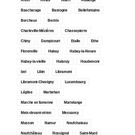
Bascharage
Bastogne
Bellefontaine
Bercheux
Bertrix
Charleville-Mézières
Chassepierre
Chiny
Dampicourt
Etalle
Ethe
Florenville
Habay
Habay-la-Neuve
Habay-la-vieille
Halanzy
Houdemont
Izel
Libin
Libramont
Libramont-Chevigny
Luxembourg
Léglise
Marbehan
Marche en famenne
Martelange
Meix-devant-virton
Messancy
Musson
Namur
Neufchateau
Neufchâteau
Rossignol
Saint-Mard