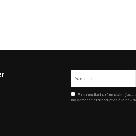
er
En soumettant ce formulaire, j'acce
ma demande et d'inscription à la newsle