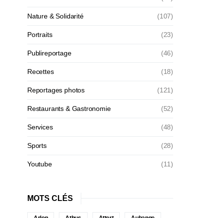
Nature & Solidarité
(107)
Portraits
(23)
Publireportage
(46)
Recettes
(18)
Reportages photos
(121)
Restaurants & Gastronomie
(52)
Services
(48)
Sports
(28)
Youtube
(11)
MOTS CLÉS
Arlon
Athus
Attert
Aubange