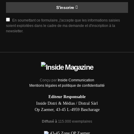
S'inscrire
En soumettant ce formulaire, j'accepte que les informations saisies
soient exploitées dans le cadre de ma demande et d'inscription à la
newsletter.
Conçu par
Inside Communication
Mentions légales et politique de confidentialité
Editeur Responsable
Inside Distri & Médias / Distral Sàrl
Op Zaemer, 43-45 L-4959 Bascharage
Diffusé à
115.000 exemplaires
43-45 Zone OP Zaemer