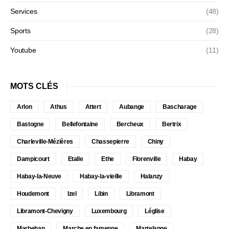
Services
(48)
Sports
(28)
Youtube
(11)
MOTS CLÉS
Arlon
Athus
Attert
Aubange
Bascharage
Bastogne
Bellefontaine
Bercheux
Bertrix
Charleville-Mézières
Chassepierre
Chiny
Dampicourt
Etalle
Ethe
Florenville
Habay
Habay-la-Neuve
Habay-la-vieille
Halanzy
Houdemont
Izel
Libin
Libramont
Libramont-Chevigny
Luxembourg
Léglise
Marbehan
Marche en famenne
Martelange