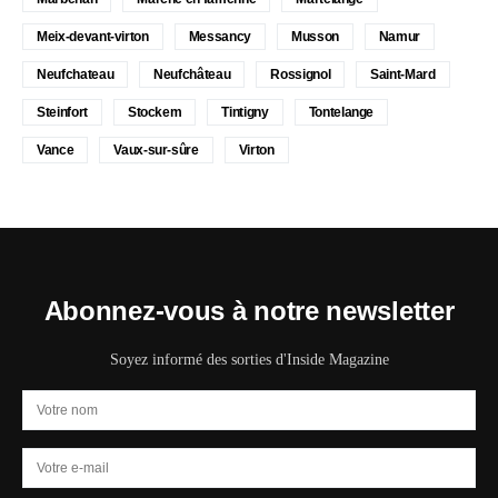
Meix-devant-virton
Messancy
Musson
Namur
Neufchateau
Neufchâteau
Rossignol
Saint-Mard
Steinfort
Stockem
Tintigny
Tontelange
Vance
Vaux-sur-sûre
Virton
Abonnez-vous à notre newsletter
Soyez informé des sorties d'Inside Magazine